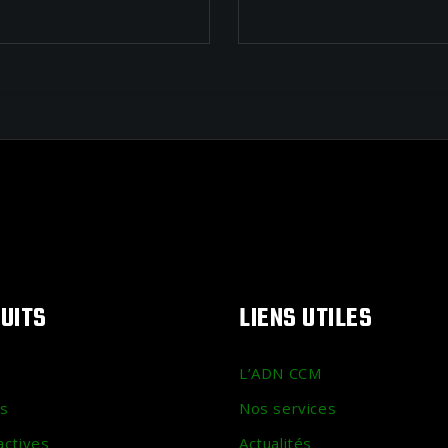
UITS
LIENS UTILES
L’ADN CCM
s
Nos services
actives
Actualités