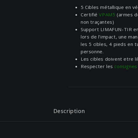
5 Cibles métallique en v
Certifié
VPAM5
(armes de
non traçantes)
Support LIMAFUN-TIR en a
lors de l’impact, une ma
les 5 cibles, 4 pieds en t
personne.
Les cibles doivent etre 
Respecter les
consignes
Description