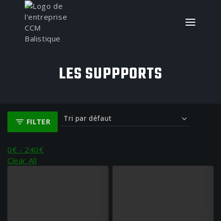
LES SUPPPORTS
FILTER
0
€
-
240
€
Clear All